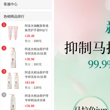
客服中心
热销商品排行
1
阿道夫烟酰胺香感
焕亮护手霜60g*2
28.40
¥
售出：
166
笔
2
阿道夫精油香护理
专研洗发水(祛屑
舒爽)420ml
38.90
¥
售出：
161
笔
3
阿道夫精油香护理
专研洗发水(祛屑
舒爽)420ml*2
83.60
¥
售出：
120
笔
4
阿道夫精油香护理
专研精油沐浴液
(魅力经典)420ml
50.80
¥