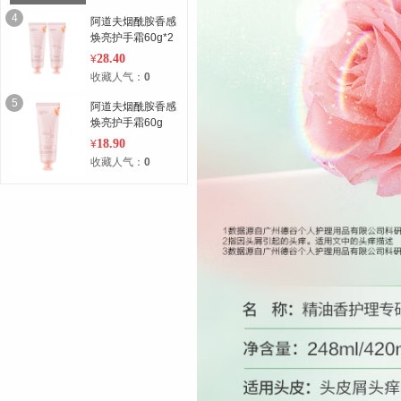
研）500g+洗衣凝
露（鸢尾柔情）
4
阿道夫烟酰胺香感
620ML
焕亮护手霜60g*2
28.40
¥
收藏人气：
0
5
阿道夫烟酰胺香感
焕亮护手霜60g
18.90
¥
收藏人气：
0