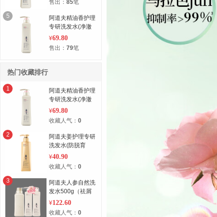
售出：
85
笔
5
阿道夫精油香护理
专研洗发水(净澈
清爽)680ml
69.80
¥
售出：
79
笔
热门收藏排行
1
阿道夫精油香护理
专研洗发水(净澈
清爽)680ml
69.80
¥
收藏人气：
0
2
阿道夫姜护理专研
洗发水(防脱育
发)300ml
40.90
¥
收藏人气：
0
3
阿道夫人参自然洗
发水500g（祛屑
止痒）+人参自然
122.60
¥
洗发水（五项专
收藏人气：
0