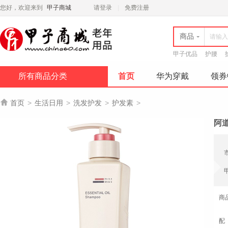
您好，欢迎来到
甲子商城
请登录
免费注册
商品
甲子优品
护腰
所有商品分类
首页
华为穿戴
领券

首页
>
生活日用
>
洗发护发
>
护发素
>
阿道
商
配