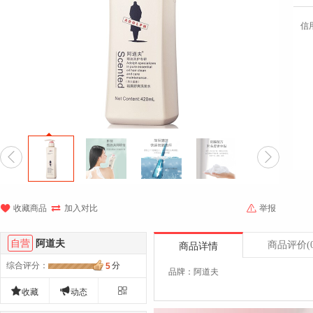
信





收藏商品
加入对比
举报
自营
阿道夫
商品评价
(
商品详情
综合评分
：
分
5
品牌：阿道夫



收藏
动态