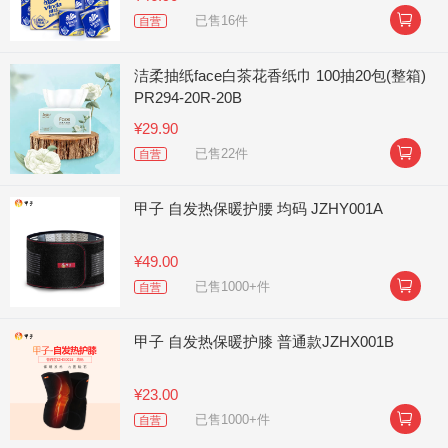

已售16件
自营
洁柔抽纸face白茶花香纸巾 100抽20包(整箱)
PR294-20R-20B
¥29.90

已售22件
自营
甲子 自发热保暖护腰 均码 JZHY001A
¥49.00

已售1000+件
自营
甲子 自发热保暖护膝 普通款JZHX001B
¥23.00

已售1000+件
自营