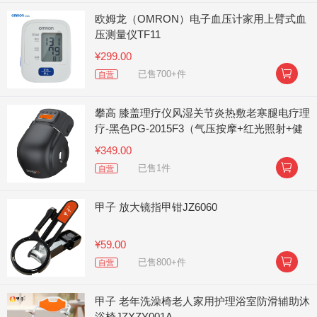
欧姆龙（OMRON）电子血压计家用上臂式血
压测量仪TF11
¥299.00

已售700+件
自营
攀高 膝盖理疗仪风湿关节炎热敷老寒腿电疗理
疗-黑色PG-2015F3（气压按摩+红光照射+健
康磁石）
¥349.00

已售1件
自营
甲子 放大镜指甲钳JZ6060
¥59.00

已售800+件
自营
甲子 老年洗澡椅老人家用护理浴室防滑辅助沐
浴椅JZXZY001A