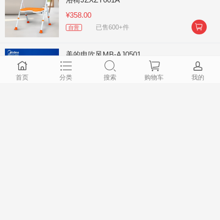
¥358.00

已售600+件
自营
美的电吹风MB-AJ0501
首页
分类
搜索
购物车
我的
¥74.90

已售200+件
自营
大卫Q5 旋转拖把 Q5一杆两头
¥128.00

已售100+件
自营
TacaoF特高步淋浴椅洗澡椅T-SCU01
¥1311.00