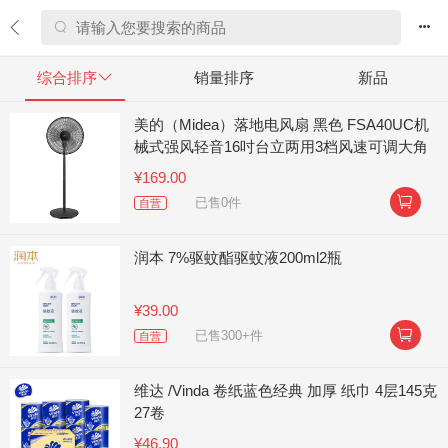


综合排序

销量排序
新品
美的（Midea）落地电风扇 黑色 FSA40UC机
械式强风轻音16吋台立两用3档风速可调大角
度左右送风
¥169.00

已售0件
自营
润本 7%驱蚊酯驱蚊液200ml2瓶
¥39.00

已售300+件
自营
维达 /Vinda 卷纸蓝色经典 加厚 纸巾 4层145克
27卷
¥46.90