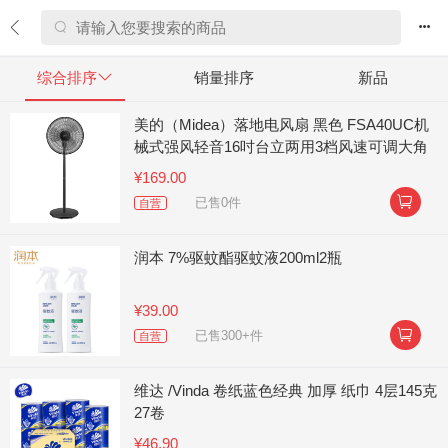


综合排序

销量排序
新品
美的（Midea）落地电风扇 黑色 FSA40UC机
械式强风轻音16吋台立两用3档风速可调大角
度左右送风
¥169.00

已售0件
自营
润本 7%驱蚊酯驱蚊液200ml2瓶
¥39.00

已售300+件
自营
维达 /Vinda 卷纸蓝色经典 加厚 纸巾 4层145克
27卷
¥46.90