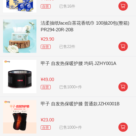

已售16件
自营
洁柔抽纸face白茶花香纸巾 100抽20包(整箱)
PR294-20R-20B
¥29.90

已售22件
自营
甲子 自发热保暖护腰 均码 JZHY001A
¥49.00

已售1000+件
自营
甲子 自发热保暖护膝 普通款JZHX001B
¥23.00

已售1000+件
自营