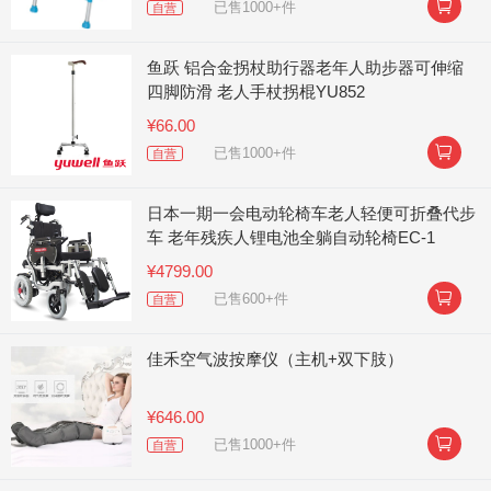

已售1000+件
自营
鱼跃 铝合金拐杖助行器老年人助步器可伸缩
四脚防滑 老人手杖拐棍YU852
¥66.00

已售1000+件
自营
日本一期一会电动轮椅车老人轻便可折叠代步
车 老年残疾人锂电池全躺自动轮椅EC-1
¥4799.00

已售600+件
自营
佳禾空气波按摩仪（主机+双下肢）
¥646.00

已售1000+件
自营