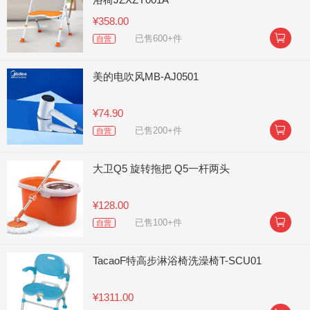
¥358.00

已售600+件
自营
美的电吹风MB-AJ0501
¥74.90

已售200+件
自营
大卫Q5 旋转拖把 Q5一杆两头
¥128.00

已售100+件
自营
TacaoF特高步淋浴椅洗澡椅T-SCU01
¥1311.00