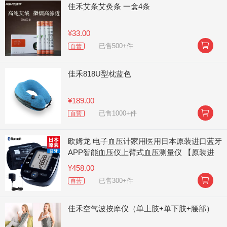
佳禾艾条艾灸条 一盒4条
¥33.00

已售500+件
自营
佳禾818U型枕蓝色
¥189.00

已售1000+件
自营
欧姆龙 电子血压计家用医用日本原装进口蓝牙
APP智能血压仪上臂式血压测量仪 【原装进
口】J750
¥458.00

已售300+件
自营
佳禾空气波按摩仪（单上肢+单下肢+腰部）