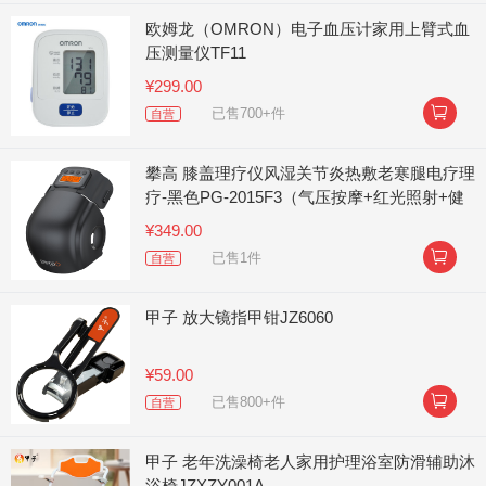
欧姆龙（OMRON）电子血压计家用上臂式血
压测量仪TF11
¥299.00

已售700+件
自营
攀高 膝盖理疗仪风湿关节炎热敷老寒腿电疗理
疗-黑色PG-2015F3（气压按摩+红光照射+健
康磁石）
¥349.00

已售1件
自营
甲子 放大镜指甲钳JZ6060
¥59.00

已售800+件
自营
甲子 老年洗澡椅老人家用护理浴室防滑辅助沐
浴椅JZXZY001A