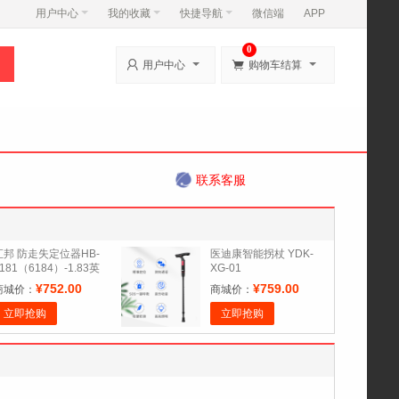
用户中心
我的收藏
快捷导航
微信端
APP
0


用户中心
购物车结算
联系客服
汇邦 防走失定位器HB-
医迪康智能拐杖 YDK-
181（6184）-1.83英
XG-01
寸
¥752.00
¥759.00
商城价：
商城价：
立即抢购
立即抢购