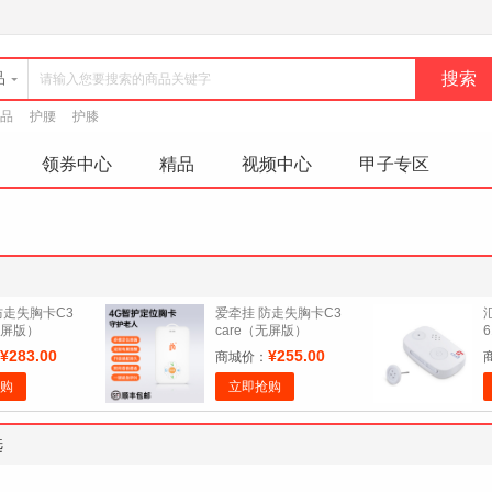
品
品
护腰
护膝
领券中心
精品
视频中心
甲子专区
防走失胸卡C3
爱牵挂 防走失胸卡C3
有屏版）
care（无屏版）
6
¥283.00
¥255.00
商城价：
购
立即抢购
选