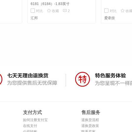
6181（6184）-1.83英寸



对比
收藏
2
对比
收
汇邦
爱牵挂
支付方式
售后服务
如何注册支付宝
退换货流程
在线支付
退换货政策
公司转账
联系卖家