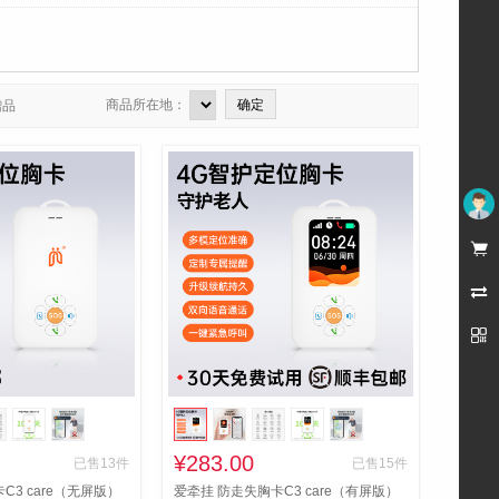
商品所在地：
赠品
未登录



¥283.00
已售13件
已售15件
C3 care（无屏版）
爱牵挂 防走失胸卡C3 care（有屏版）