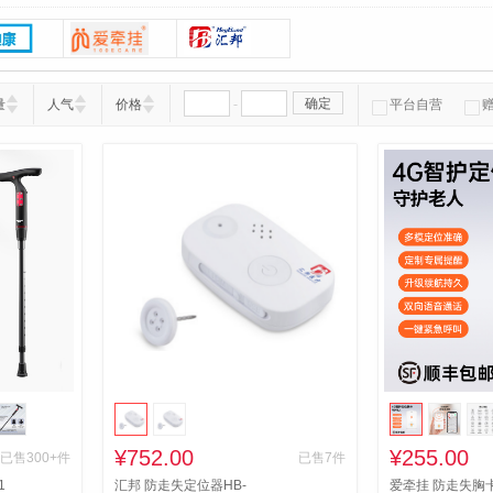
-
确定
量
人气
价格
平台自营
¥752.00
¥255.00
已售300+件
已售7件
1
汇邦 防走失定位器HB-
爱牵挂 防走失胸卡