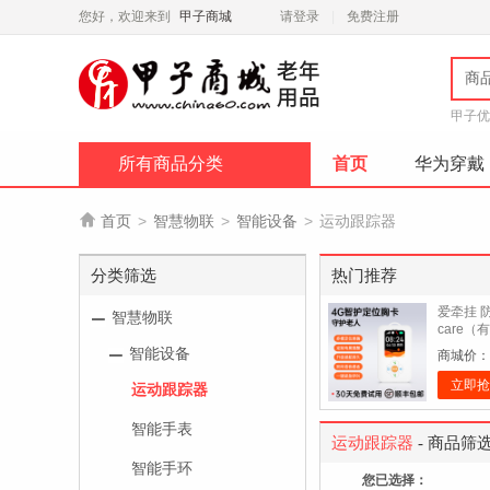
您好，欢迎来到
甲子商城
请登录
免费注册
商
甲子优
所有商品分类
首页
华为穿戴

首页
>
智慧物联
>
智能设备
>
运动跟踪器
分类筛选
热门推荐
爱牵挂 
智慧物联
care（
智能设备
商城价：
立即抢
运动跟踪器
智能手表
运动跟踪器
- 商品筛
智能手环
您已选择：