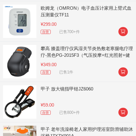
欧姆龙（OMRON）电子血压计家用上臂式血
压测量仪TF11
¥299.00

已售700+件
自营
攀高 膝盖理疗仪风湿关节炎热敷老寒腿电疗理
疗-黑色PG-2015F3（气压按摩+红光照射+健
康磁石）
¥349.00

已售1件
自营
甲子 放大镜指甲钳JZ6060
¥59.00

已售800+件
自营
甲子 老年洗澡椅老人家用护理浴室防滑辅助沐
浴椅JZXZY001A