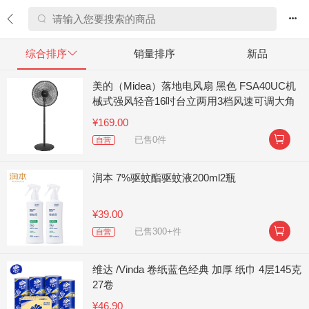


综合排序

销量排序
新品
美的（Midea）落地电风扇 黑色 FSA40UC机
械式强风轻音16吋台立两用3档风速可调大角
度左右送风
¥169.00

已售0件
自营
润本 7%驱蚊酯驱蚊液200ml2瓶
¥39.00

已售300+件
自营
维达 /Vinda 卷纸蓝色经典 加厚 纸巾 4层145克
27卷
¥46.90