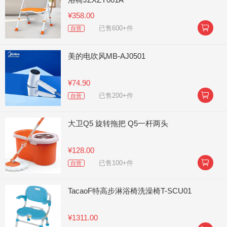
¥358.00

已售600+件
自营
美的电吹风MB-AJ0501
¥74.90

已售200+件
自营
大卫Q5 旋转拖把 Q5一杆两头
¥128.00

已售100+件
自营
TacaoF特高步淋浴椅洗澡椅T-SCU01
¥1311.00