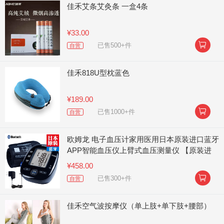
佳禾艾条艾灸条 一盒4条
¥33.00

已售500+件
自营
佳禾818U型枕蓝色
¥189.00

已售1000+件
自营
欧姆龙 电子血压计家用医用日本原装进口蓝牙
APP智能血压仪上臂式血压测量仪 【原装进
口】J750
¥458.00

已售300+件
自营
佳禾空气波按摩仪（单上肢+单下肢+腰部）