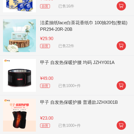

已售16件
自营
洁柔抽纸face白茶花香纸巾 100抽20包(整箱)
PR294-20R-20B
¥29.90

已售22件
自营
甲子 自发热保暖护腰 均码 JZHY001A
¥49.00

已售1000+件
自营
甲子 自发热保暖护膝 普通款JZHX001B
¥23.00

已售1000+件
自营