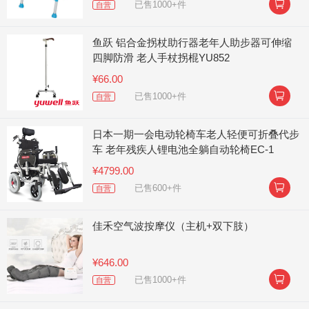

已售1000+件
自营
鱼跃 铝合金拐杖助行器老年人助步器可伸缩
四脚防滑 老人手杖拐棍YU852
¥66.00

已售1000+件
自营
日本一期一会电动轮椅车老人轻便可折叠代步
车 老年残疾人锂电池全躺自动轮椅EC-1
¥4799.00

已售600+件
自营
佳禾空气波按摩仪（主机+双下肢）
¥646.00

已售1000+件
自营