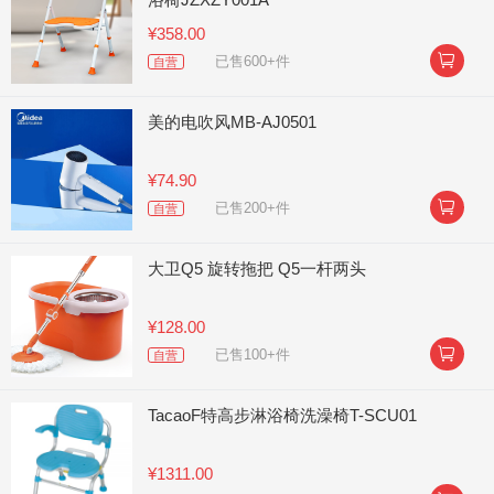
¥358.00

已售600+件
自营
美的电吹风MB-AJ0501
¥74.90

已售200+件
自营
大卫Q5 旋转拖把 Q5一杆两头
¥128.00

已售100+件
自营
TacaoF特高步淋浴椅洗澡椅T-SCU01
¥1311.00