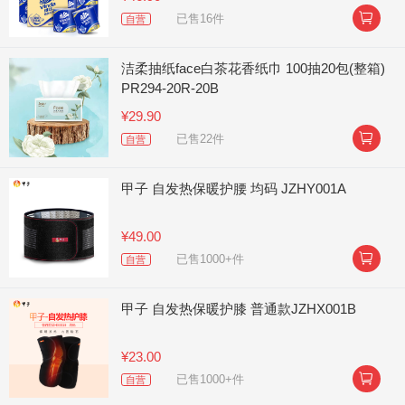

已售16件
自营
洁柔抽纸face白茶花香纸巾 100抽20包(整箱)
PR294-20R-20B
¥29.90

已售22件
自营
甲子 自发热保暖护腰 均码 JZHY001A
¥49.00

已售1000+件
自营
甲子 自发热保暖护膝 普通款JZHX001B
¥23.00

已售1000+件
自营