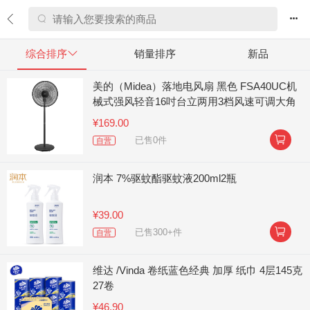


综合排序

销量排序
新品
美的（Midea）落地电风扇 黑色 FSA40UC机
械式强风轻音16吋台立两用3档风速可调大角
度左右送风
¥169.00

已售0件
自营
润本 7%驱蚊酯驱蚊液200ml2瓶
¥39.00

已售300+件
自营
维达 /Vinda 卷纸蓝色经典 加厚 纸巾 4层145克
27卷
¥46.90