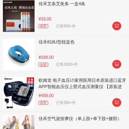
佳禾艾条艾灸条 一盒4条
¥33.00

已售500+件
自营
佳禾818U型枕蓝色
¥189.00

已售1000+件
自营
欧姆龙 电子血压计家用医用日本原装进口蓝牙
APP智能血压仪上臂式血压测量仪 【原装进
口】J750
¥458.00

已售300+件
自营
佳禾空气波按摩仪（单上肢+单下肢+腰部）