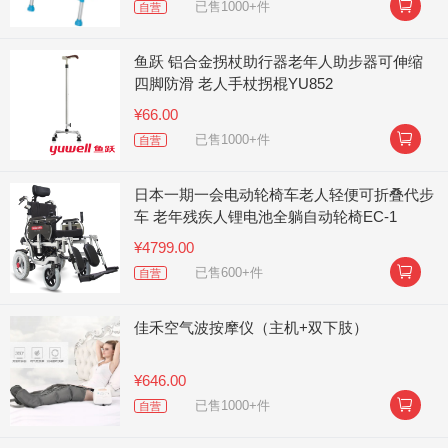

已售1000+件
自营
鱼跃 铝合金拐杖助行器老年人助步器可伸缩
四脚防滑 老人手杖拐棍YU852
¥66.00

已售1000+件
自营
日本一期一会电动轮椅车老人轻便可折叠代步
车 老年残疾人锂电池全躺自动轮椅EC-1
¥4799.00

已售600+件
自营
佳禾空气波按摩仪（主机+双下肢）
¥646.00

已售1000+件
自营