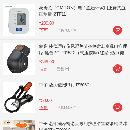
欧姆龙（OMRON）电子血压计家用上臂式血
压测量仪TF11
¥299.00

已售700+件
自营
攀高 膝盖理疗仪风湿关节炎热敷老寒腿电疗理
疗-黑色PG-2015F3（气压按摩+红光照射+健
康磁石）
¥349.00

已售1件
自营
甲子 放大镜指甲钳JZ6060
¥59.00

已售800+件
自营
甲子 老年洗澡椅老人家用护理浴室防滑辅助沐
浴椅JZXZY001A