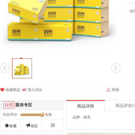
信





收藏商品
加入对比
举报
自营
斑布专区
商品评价
(
商品详情
综合评分
：
分
5
品牌：斑布



收藏
动态