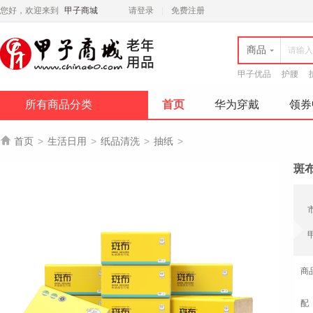
您好，欢迎来到
甲子商城
请登录
免费注册
商品
甲子优品
护腰
所有商品分类
首页
华为穿戴
领券

首页
>
生活日用
>
纸品清洗
>
抽纸
>
斑布
商
配