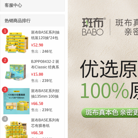
客服中心
热销商品排行
1
斑布BASE系列抽
纸装120抽*24包
DBCR120D24-X
52.90
¥
售出：
246
笔
2
BJPP08432-2 斑
布Classic 经典系
列纸手帕
15.00
¥
售出：
239
笔
3
斑布BASE系列软
抽135mm 100抽
*30包
66.50
¥
DBCR100E30-X
售出：
239
笔
4
斑布BASE系列有
芯有膜卷纸
150g（电商24卷
66.50
¥
装）