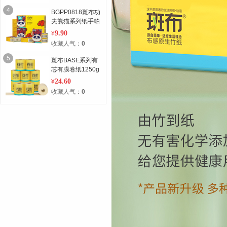
4
BGPP0818斑布功
夫熊猫系列纸手帕
9.90
¥
收藏人气：
0
5
斑布BASE系列有
芯有膜卷纸1250g
24.60
¥
收藏人气：
0