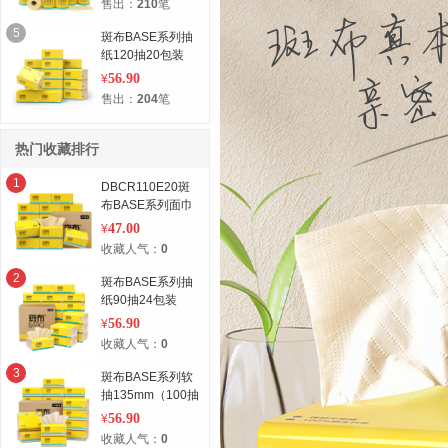
售出：
210
笔
5
斑布BASE系列抽
纸120抽20包装
56.90
¥
售出：
204
笔
热门收藏排行
1
DBCR110E20斑
布BASE系列面巾
纸
47.00
¥
收藏人气：
0
2
斑布BASE系列抽
纸90抽24包装
56.90
¥
收藏人气：
0
3
斑布BASE系列软
抽135mm（100抽
电商24包装）
56.90
¥
收藏人气：
0