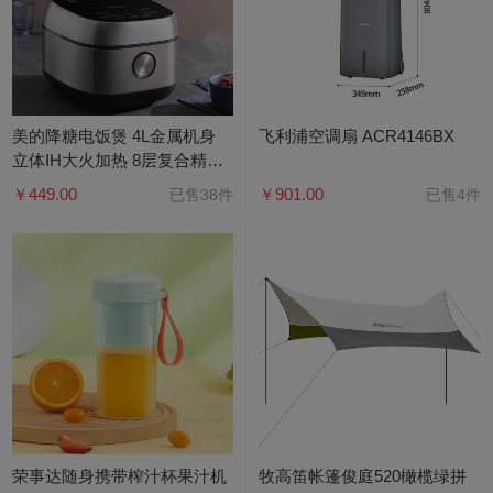
美的降糖电饭煲 4L金属机身
飞利浦空调扇 ACR4146BX
立体IH大火加热 8层复合精铁
釜内胆 MB-40LS60
￥449.00
￥901.00
已售38件
已售4件
荣事达随身携带榨汁杯果汁机
牧高笛帐篷俊庭520橄榄绿拼