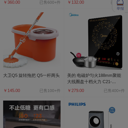
￥360.00
￥132.00
已售600+件
已售0件
举报
大卫Q5 旋转拖把 Q5一杆两头
美的 电磁炉匀火188mm聚能
大线圈盘十档火力 C21-
WT2118（标配欧式汤锅+炒
￥145.00
￥279.00
已售100+件
已售400+件
锅）