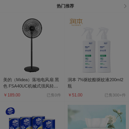
甲子商城-资质文件公示
热门推荐

食品经营许可证
医疗器械互联网备案凭证
第二类医疗器械经营备案凭证
陪伴长者婚纱T台秀
美的（Midea）落地电风扇 黑
润本 7%驱蚊酯驱蚊液200ml2
色 FSA40UC机械式强风轻音
瓶
16吋台立两用3档风速可调大
￥189.00
￥51.00
已售0件
已售300+件
角度左右送风