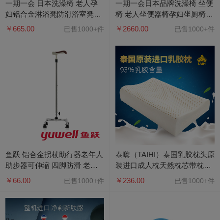
一期一会 日本洗澡椅 老人孕
一期一会日本品牌洗澡椅 坐便
妇铝合金淋浴凳防滑浴室凳抗
椅 老人坐便器椅孕妇坐厕椅
压不变形沐浴椅 SBF-10
YC-70GR浴厕椅（扶手可抬）
￥665.00
￥2660.00
已售1000+件
已售1000+件
鱼跃 铝合金拐杖助行器老年人
泰嗨（TAIHI）泰国乳胶枕头原
助步器可伸缩 四脚防滑 老人
装进口成人枕天然枕芯带枕套
手杖拐棍YU852
高低平面枕
￥66.00
￥236.00
已售1000+件
已售1000+件