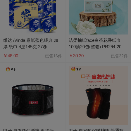
维达 /Vinda 卷纸蓝色经典 加
洁柔抽纸face白茶花香纸巾
厚 纸巾 4层145克 27卷
100抽20包(整箱) PR294-20R-
20B
￥48.00
￥30.30
已售16件
已售22件
甲子 自发热保暖护腰 均码
甲子 自发热保暖护膝 普通款