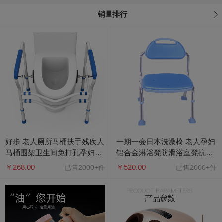
销量排行

好步 老人厕所马桶扶手残疾人
一期一会日本洗澡椅 老人孕妇
马桶围架卫生间免打孔孕妇浴
铝合金淋浴凳防滑浴室凳抗压
室扶手LQX050017蓝色（升级
不变形沐浴椅 SBF-11
￥268.00
￥520.00
已售2000+件
已售2000+件
款）