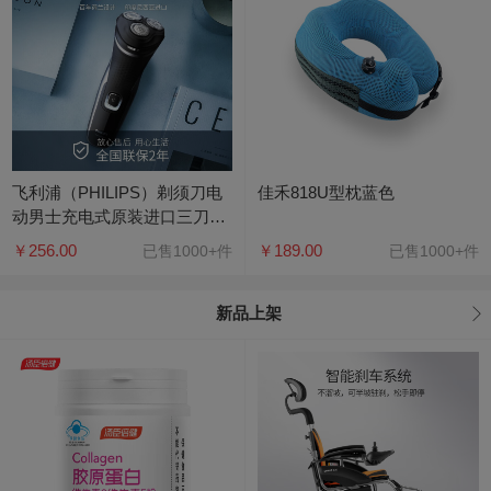
飞利浦（PHILIPS）剃须刀电
佳禾818U型枕蓝色
动男士充电式原装进口三刀头
便携全身水洗 无保护盖
￥256.00
￥189.00
已售1000+件
已售1000+件
S2305/06
新品上架
