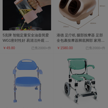
5克牌 智能定量安全油壶简爱
港德 足疗机 腿部按摩器 足部
WG1密封性好 易清洁外观 控
全包裹按摩器脚底脚部 家用
制出油量
RD-F676 金色
￥49.80
￥1580.00
已售2000+件
已售2000+件