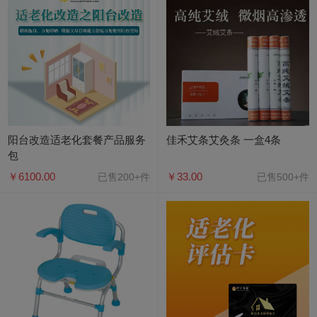
阳台改造适老化套餐产品服务
佳禾艾条艾灸条 一盒4条
包
￥6100.00
￥33.00
已售200+件
已售500+件