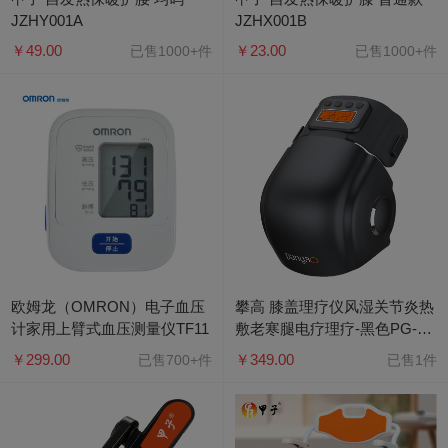
JZHY001A
JZHX001B
￥49.00
￥23.00
已售1000+件
已售1000+件
欧姆龙（OMRON）电子血压
攀高 膝盖理疗仪风湿关节炎热
计家用上臂式血压测量仪TF11
敷老寒腿电疗理疗-黑色PG-
2015F3（气压按摩+红光照射
￥299.00
￥349.00
已售700+件
已售1件
+健康磁石）