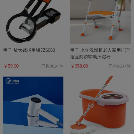
甲子 放大镜指甲钳JZ6060
甲子 老年洗澡椅老人家用护理
浴室防滑辅助沐浴椅
JZXZY001A
￥59.00
￥358.00
已售800+件
已售600+件