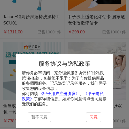
TacaoF特高步淋浴椅洗澡椅T-
甲子线上适老化评估卡 居家适
SCU01
老化改造评估卡
￥1311.00
￥299.00
已售1000+件
已售1000+件
服务协议与隐私政策
请你务必审填阅、充分理解服务协议和“隐私政
策”各条款，包括但不限于：为了向你提供商品
服务晒图服务、记录游览记录等服务，我们需要
收集您的设备信息；
你可阅读
《甲子用户注册协议》
、
《甲子隐私
政策》
了解详细信息。如果你同意请点击同意接
受我们的服务。
全屋改造适老化套餐产品服务
佳禾空气波按摩仪（主机+双
包 一站配齐
下肢）
暂不同意
同意
￥7389.00
￥646.00
已售800+件
已售1000+件