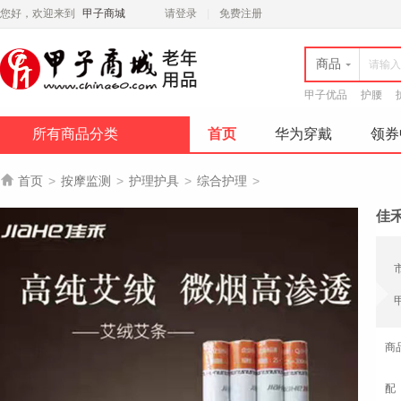
您好，欢迎来到
甲子商城
请登录
免费注册
商品
甲子优品
护腰
所有商品分类
首页
华为穿戴
领券

首页
>
按摩监测
>
护理护具
>
综合护理
>
佳
商
配