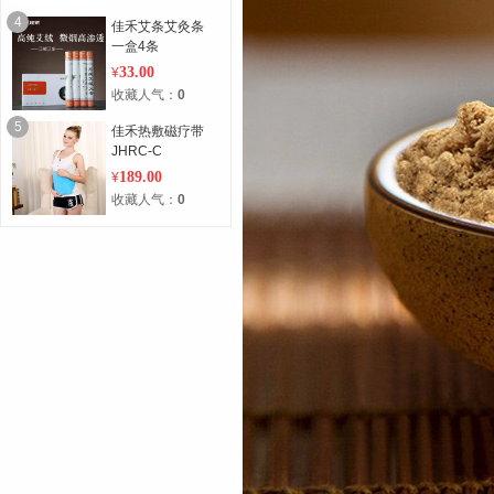
4
佳禾艾条艾灸条
一盒4条
33.00
¥
收藏人气：
0
5
佳禾热敷磁疗带
JHRC-C
189.00
¥
收藏人气：
0