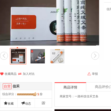
信





收藏商品
加入对比
举报
自营
佳禾
商品评价
(
商品详情
综合评分
：
分
5
商家货号：一路科技佳禾艾条



收藏
动态