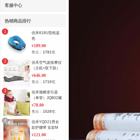
客服中心
热销商品排行
1
佳禾818U型枕蓝
色
189.00
¥
售出：
1781
笔
2
佳禾空气波按摩仪
（主机+双下肢）
646.00
¥
售出：
1710
笔
3
佳禾颈椎牵引器
（单管）JQB02藏
蓝
78.00
¥
售出：
1029
笔
4
佳禾YQD21男女
款护腰带 女款M
121.00
¥