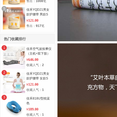
售出：
1008
笔
5
佳禾YQD21男女
款护腰带 男款S
121.00
¥
售出：
917
笔
热门收藏排行
1
佳禾空气波按摩仪
（主机+双下肢）
646.00
¥
收藏人气：
2
2
佳禾YQD21男女
款护腰带 女款S
121.00
¥
收藏人气：
1
3
佳禾818U型枕蓝
色
189.00
¥
收藏人气：
1