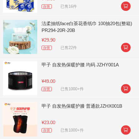

已售16件
自营
洁柔抽纸face白茶花香纸巾 100抽20包(整箱)
PR294-20R-20B
¥29.90

已售22件
自营
甲子 自发热保暖护腰 均码 JZHY001A
¥49.00

已售1000+件
自营
甲子 自发热保暖护膝 普通款JZHX001B
¥23.00

已售1000+件
自营