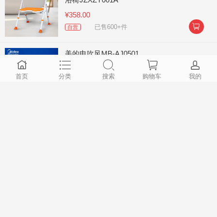
¥358.00

已售600+件
自营
美的电吹风MB-AJ0501
首页
分类
搜索
购物车
我的
¥74.90

已售200+件
自营
大卫Q5 旋转拖把 Q5一杆两头
¥128.00

已售100+件
自营
TacaoF特高步淋浴椅洗澡椅T-SCU01
¥1311.00