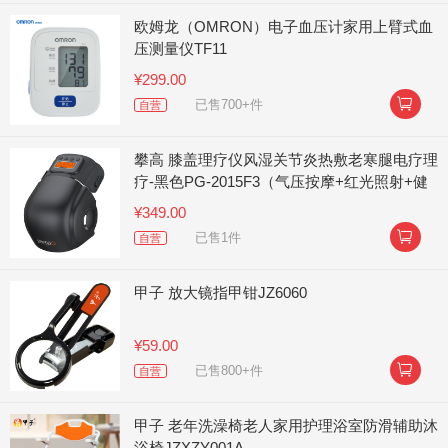
欧姆龙（OMRON）电子血压计家用上臂式血
压测量仪TF11
¥299.00

已售700+件
自营
攀高 膝盖理疗仪风湿关节炎热敷老寒腿电疗理
疗-黑色PG-2015F3（气压按摩+红光照射+健
康磁石）
¥349.00

已售1件
自营
甲子 放大镜指甲钳JZ6060
¥59.00

已售800+件
自营
甲子 老年洗澡椅老人家用护理浴室防滑辅助沐
浴椅JZXZY001A