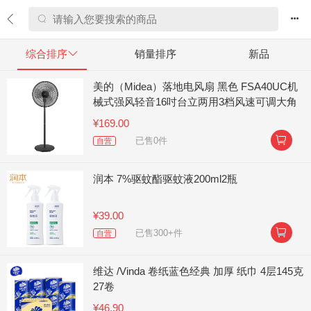


综合排序

销量排序
新品
美的（Midea）落地电风扇 黑色 FSA40UC机
械式强风轻音16吋台立两用3档风速可调大角
度左右送风
¥169.00

已售0件
自营
润本 7%驱蚊酯驱蚊液200ml2瓶
¥39.00

已售300+件
自营
维达 /Vinda 卷纸蓝色经典 加厚 纸巾 4层145克
27卷
¥46.90