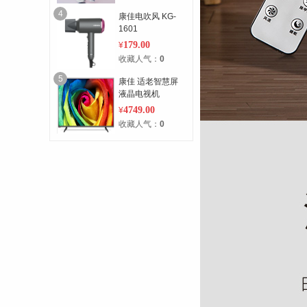
4
康佳电吹风 KG-
1601
179.00
¥
收藏人气：
0
5
康佳 适老智慧屏
液晶电视机
LED55G30UE
4749.00
¥
收藏人气：
0