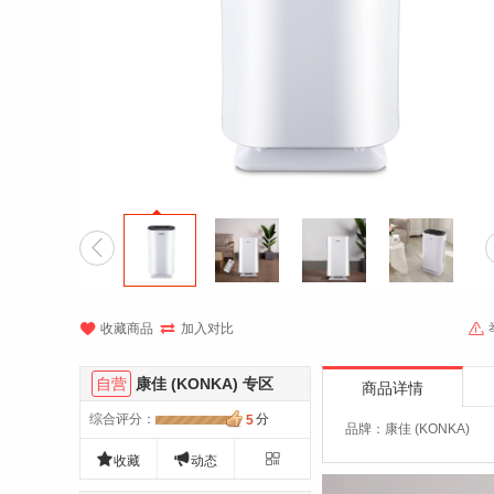




收藏商品
加入对比
自营
康佳 (KONKA) 专区
商品详情
综合评分
：
分
5
品牌：康佳 (KONKA)



收藏
动态