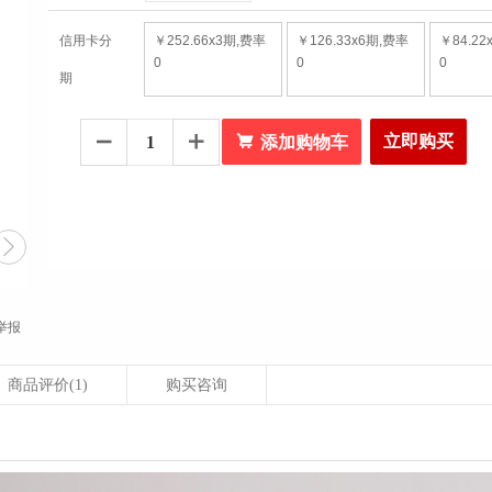
信用卡分
￥252.66x3期,费率
￥126.33x6期,费率
￥84.22
0
0
0
期

立即购买


添加购物车

举报
商品评价
(1)
购买咨询