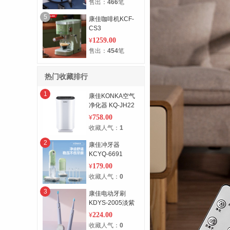
售出：
466
笔
5
康佳咖啡机KCF-
CS3
1259.00
¥
售出：
454
笔
热门收藏排行
1
康佳KONKA空气
净化器 KQ-JH22
758.00
¥
收藏人气：
1
2
康佳冲牙器
KCYQ-6691
179.00
¥
收藏人气：
0
3
康佳电动牙刷
KDYS-2005淡紫
色
224.00
¥
收藏人气：
0