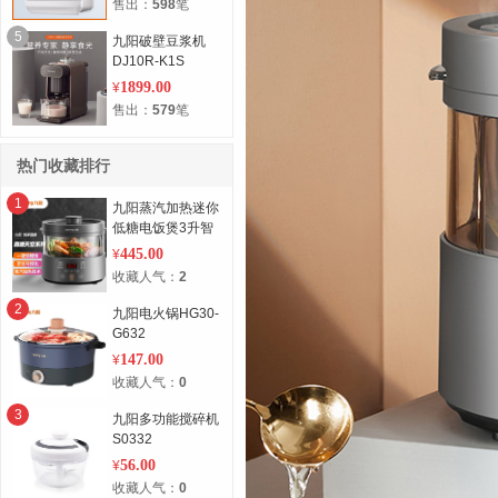
售出：
598
笔
5
九阳破壁豆浆机
DJ10R-K1S
1899.00
¥
售出：
579
笔
热门收藏排行
1
九阳蒸汽加热迷你
低糖电饭煲3升智
能家商用蒸饭锅沥
445.00
¥
米电饭煲煮饭锅米
收藏人气：
2
汤分离多功能
F30S-S160
2
九阳电火锅HG30-
G632
147.00
¥
收藏人气：
0
3
九阳多功能搅碎机
S0332
56.00
¥
收藏人气：
0