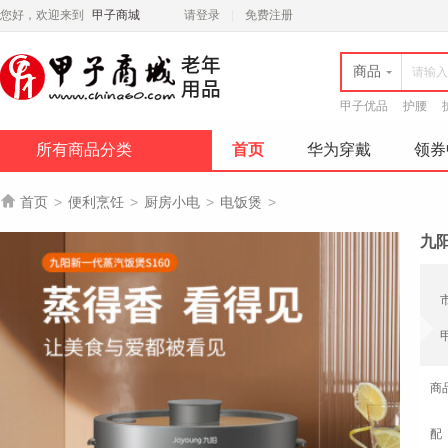
您好，欢迎来到
甲子商城
请登录
免费注册
商品
甲子优品
护腰
所有商品分类
首页
华为穿戴
领券

首页
>
便利烹饪
>
厨房小电
>
电饭煲
>
九阳
商
配