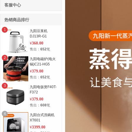
客服中心
热销商品排行
1
九阳豆浆机
DJ13R-G1
360.00
¥
售出：
652
笔
2
九阳电磁炉(电火
锅)C21-HG5
379.00
¥
售出：
652
笔
3
九阳电饭煲F40T-
F372
379.00
¥
售出：
608
笔
4
九阳台式洗碗机
XT601
3399.00
¥