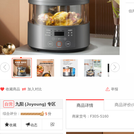
信





收藏商品
加入对比
举报
自营
九阳 (Joyoung) 专区
商品评价
(
商品详情
综合评分
：
分
5
商家货号：F30S-S160



收藏
动态