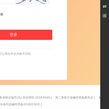

注册

可以用合作伙伴账号登陆
格证编号(京)-非经营性-2018-0049
|
第二类医疗器械经营备案凭证
|
食品经
丰食药监械经营备20180236号
|