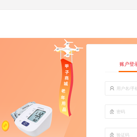
账户登


